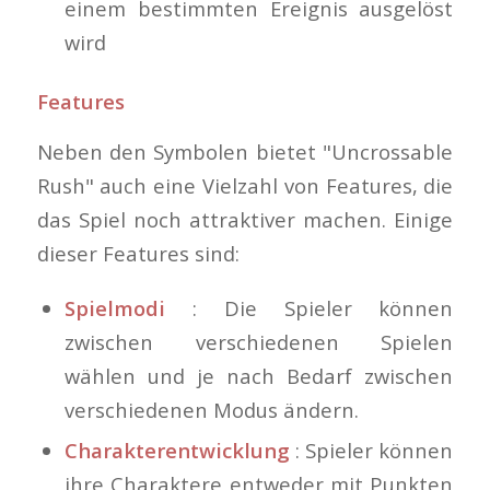
einem bestimmten Ereignis ausgelöst
wird
Features
Neben den Symbolen bietet "Uncrossable
Rush" auch eine Vielzahl von Features, die
das Spiel noch attraktiver machen. Einige
dieser Features sind:
Spielmodi
: Die Spieler können
zwischen verschiedenen Spielen
wählen und je nach Bedarf zwischen
verschiedenen Modus ändern.
Charakterentwicklung
: Spieler können
ihre Charaktere entweder mit Punkten