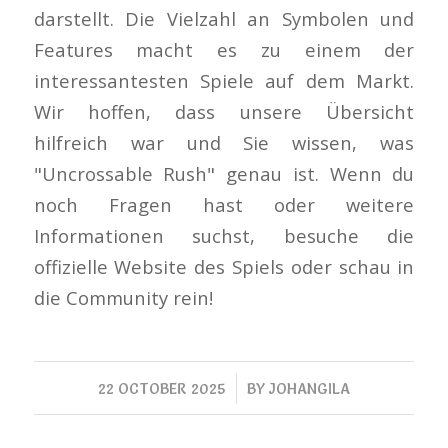
darstellt. Die Vielzahl an Symbolen und
Features macht es zu einem der
interessantesten Spiele auf dem Markt.
Wir hoffen, dass unsere Übersicht
hilfreich war und Sie wissen, was
"Uncrossable Rush" genau ist. Wenn du
noch Fragen hast oder weitere
Informationen suchst, besuche die
offizielle Website des Spiels oder schau in
die Community rein!
/
22 OCTOBER 2025
BY
JOHANGILA