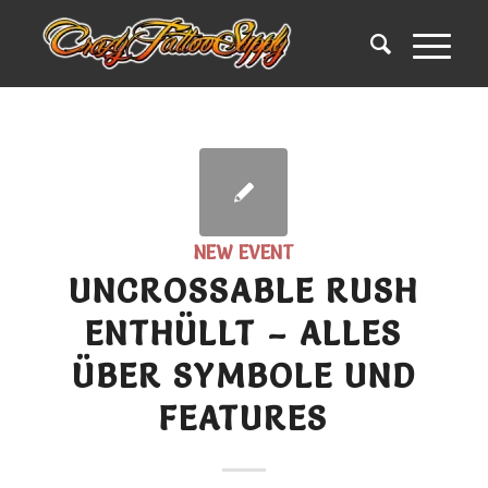
NEW EVENT
UNCROSSABLE RUSH
ENTHÜLLT – ALLES
ÜBER SYMBOLE UND
FEATURES