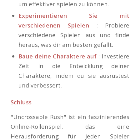
um effektiver spielen zu können.
Experimentieren Sie mit
verschiedenen Spielen
: Probiere
verschiedene Spielen aus und finde
heraus, was dir am besten gefällt.
Baue deine Charaktere auf
: Investiere
Zeit in die Entwicklung deiner
Charaktere, indem du sie ausrüstest
und verbessert.
Schluss
"Uncrossable Rush" ist ein faszinierendes
Online-Rollenspiel, das eine
Herausforderung für jeden Spieler