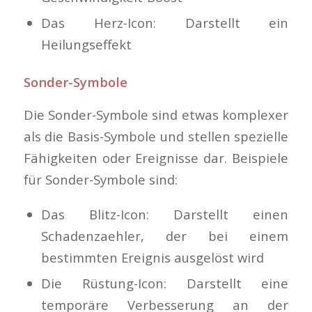
Das Herz-Icon: Darstellt ein
Heilungseffekt
Sonder-Symbole
Die Sonder-Symbole sind etwas komplexer
als die Basis-Symbole und stellen spezielle
Fähigkeiten oder Ereignisse dar. Beispiele
für Sonder-Symbole sind:
Das Blitz-Icon: Darstellt einen
Schadenzaehler, der bei einem
bestimmten Ereignis ausgelöst wird
Die Rüstung-Icon: Darstellt eine
temporäre Verbesserung an der