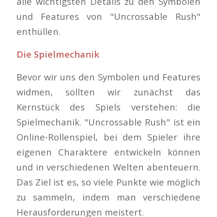
alle wichtigsten Details zu den Symbolen
und Features von "Uncrossable Rush"
enthüllen.
Die Spielmechanik
Bevor wir uns den Symbolen und Features
widmen, sollten wir zunächst das
Kernstück des Spiels verstehen: die
Spielmechanik. "Uncrossable Rush" ist ein
Online-Rollenspiel, bei dem Spieler ihre
eigenen Charaktere entwickeln können
und in verschiedenen Welten abenteuern.
Das Ziel ist es, so viele Punkte wie möglich
zu sammeln, indem man verschiedene
Herausforderungen meistert.