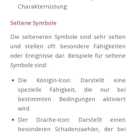
Charakterrüstung
Seltene Symbole
Die selteneren Symbole sind sehr selten
und stellen oft besondere Fähigkeiten
oder Ereignisse dar. Beispiele für seltene
Symbole sind:
Die Königin-Icon: Darstellt eine
spezielle Fähigkeit, die nur bei
bestimmten Bedingungen aktiviert
wird
Der Drache-Icon: Darstellt einen
besonderen Schadenzaehler, der bei