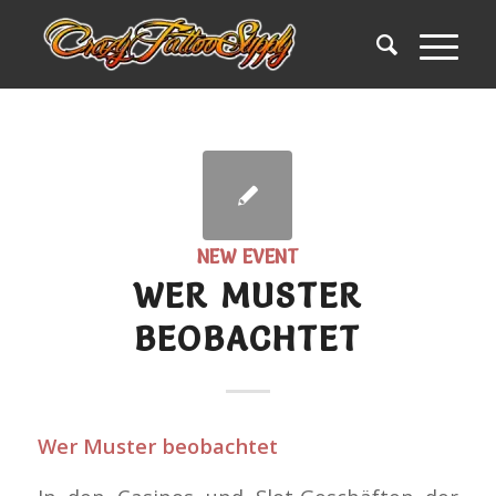
NEW EVENT
WER MUSTER
BEOBACHTET
Wer Muster beobachtet