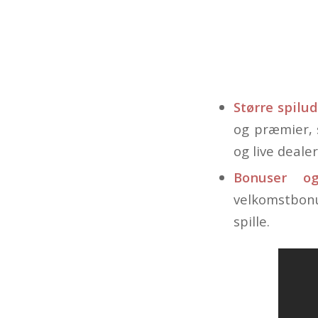
Større spilud
og præmier, s
og live dealer
Bonuser o
velkomstbon
spille.