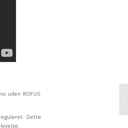
sino uden ROFUS.
Ex
Fi
reguleret. Dette
levelse.