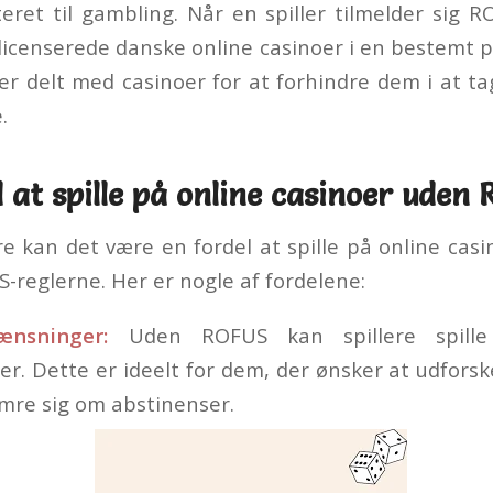
eret til gambling. Når en spiller tilmelder sig RO
 licenserede danske online casinoer i en bestemt p
ver delt med casinoer for at forhindre dem i at t
.
 at spille på online casinoer uden
re kan det være en fordel at spille på online casi
-reglerne. Her er nogle af fordelene:
ænsninger:
Uden ROFUS kan spillere spille
. Dette er ideelt for dem, der ønsker at udforske
mre sig om abstinenser.