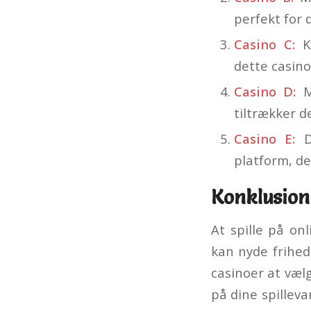
perfekt for 
Casino C:
Ke
dette casino
Casino D:
Me
tiltrækker d
Casino E:
De
platform, de
Konklusion
At spille på o
kan nyde frihed
casinoer at væl
på dine spilleva