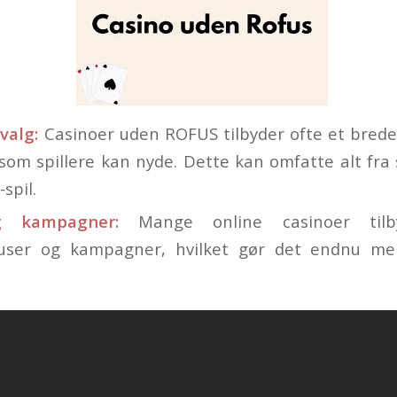
valg:
Casinoer uden ROFUS tilbyder ofte et breder
om spillere kan nyde. Dette kan omfatte alt fra s
-spil.
g kampagner:
Mange online casinoer tilb
user og kampagner, hvilket gør det endnu mer