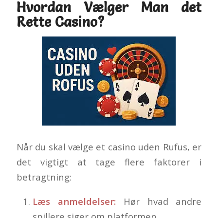
Hvordan Vælger Man det
Rette Casino?
Når du skal vælge et casino uden Rufus, er
det vigtigt at tage flere faktorer i
betragtning:
Læs anmeldelser:
Hør hvad andre
spillere siger om platformen.