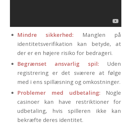
Mindre sikkerhed:
Manglen på
identitetsverifikation kan betyde, at
der er en højere risiko for bedrageri.
Begrænset ansvarlig spil:
Uden
registrering er det sværere at følge
med i ens spillæsning og omkostninger.
Problemer med udbetaling:
Nogle
casinoer kan have restriktioner for
udbetaling, hvis spilleren ikke kan
bekræfte deres identitet.