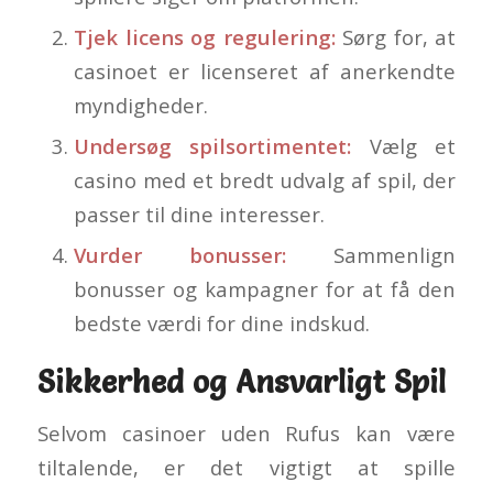
Tjek licens og regulering:
Sørg for, at
casinoet er licenseret af anerkendte
myndigheder.
Undersøg spilsortimentet:
Vælg et
casino med et bredt udvalg af spil, der
passer til dine interesser.
Vurder bonusser:
Sammenlign
bonusser og kampagner for at få den
bedste værdi for dine indskud.
Sikkerhed og Ansvarligt Spil
Selvom casinoer uden Rufus kan være
tiltalende, er det vigtigt at spille