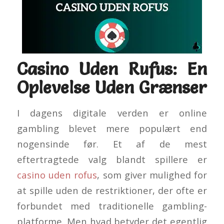
Casino Uden Rufus: En
Oplevelse Uden Grænser
I dagens digitale verden er online
gambling blevet mere populært end
nogensinde før. Et af de mest
eftertragtede valg blandt spillere er
casino uden rofus
, som giver mulighed for
at spille uden de restriktioner, der ofte er
forbundet med traditionelle gambling-
platforme. Men hvad betyder det egentlig