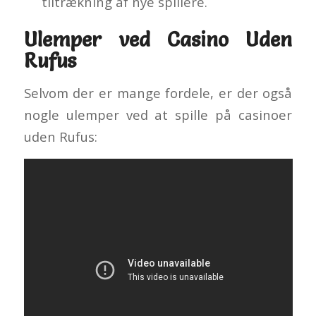
tiltrækning af nye spillere.
Ulemper ved Casino Uden
Rufus
Selvom der er mange fordele, er der også
nogle ulemper ved at spille på casinoer
uden Rufus: