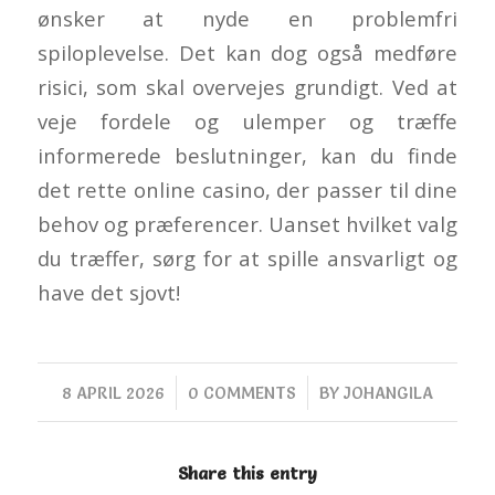
ønsker at nyde en problemfri
spiloplevelse. Det kan dog også medføre
risici, som skal overvejes grundigt. Ved at
veje fordele og ulemper og træffe
informerede beslutninger, kan du finde
det rette online casino, der passer til dine
behov og præferencer. Uanset hvilket valg
du træffer, sørg for at spille ansvarligt og
have det sjovt!
/
/
8 APRIL 2026
0 COMMENTS
BY
JOHANGILA
Share this entry