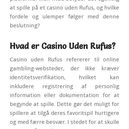
at spille på et casino uden Rufus, og hvilke
fordele og ulemper følger med denne
beslutning?
Hvad er Casino Uden Rufus?
Casino uden Rufus refererer til online
gambling-websteder, der ikke kræver
identitetsverifikation, hvilket kan
inkludere registrering af personlig
information eller dokumentation for at
begynde at spille. Dette gør det muligt for
spillere at tilgå deres favoritspil hurtigere
og med færre besvær. I stedet for at skulle