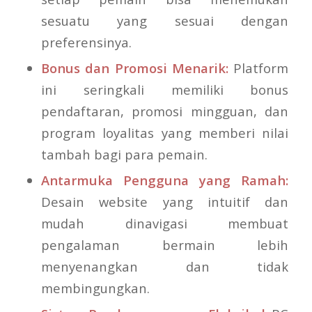
sesuatu yang sesuai dengan
preferensinya.
Bonus dan Promosi Menarik:
Platform
ini seringkali memiliki bonus
pendaftaran, promosi mingguan, dan
program loyalitas yang memberi nilai
tambah bagi para pemain.
Antarmuka Pengguna yang Ramah:
Desain website yang intuitif dan
mudah dinavigasi membuat
pengalaman bermain lebih
menyenangkan dan tidak
membingungkan.