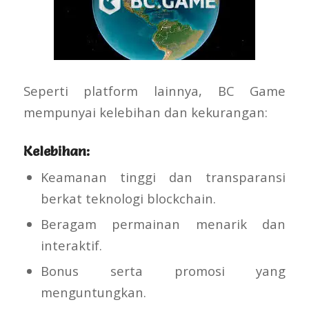
Seperti platform lainnya, BC Game
mempunyai kelebihan dan kekurangan:
Kelebihan:
Keamanan tinggi dan transparansi
berkat teknologi blockchain.
Beragam permainan menarik dan
interaktif.
Bonus serta promosi yang
menguntungkan.