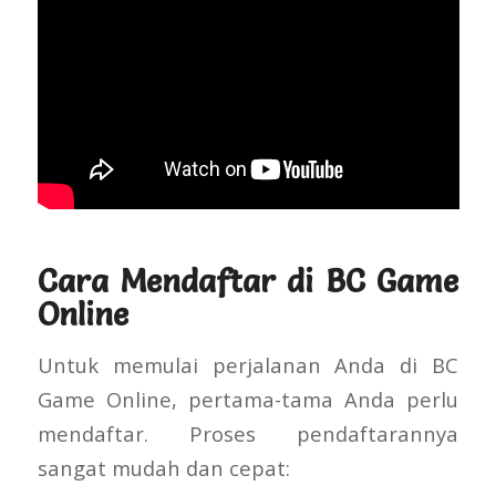
Cara Mendaftar di BC Game
Online
Untuk memulai perjalanan Anda di BC
Game Online, pertama-tama Anda perlu
mendaftar. Proses pendaftarannya
sangat mudah dan cepat: