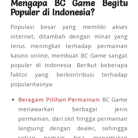
Mengapa BC Game Begitu
Populer di Indonesia?
Populasi besar yang memiliki akses
internet, ditambah dengan minat yang
terus meningkat terhadap permainan
kasino online, membuat BC Game sangat
populer di Indonesia. Berikut beberapa
faktor yang berkontribusi terhadap
popularitasnya:
Beragam Pilihan Permainan:
BC Game
menawarkan berbagai jenis
permainan, dari slot hingga permainan
langsung dengan dealer, sehingga
setiap pemain bisa menemukan