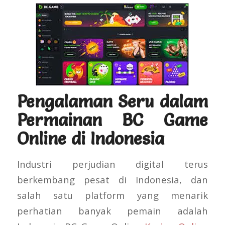
Pengalaman Seru dalam
Permainan BC Game
Online di Indonesia
Industri perjudian digital terus
berkembang pesat di Indonesia, dan
salah satu platform yang menarik
perhatian banyak pemain adalah