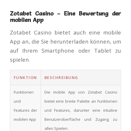
Zotabet Casino – Eine Bewertung der
mobilen App
Zotabet Casino bietet auch eine mobile
App an, die Sie herunterladen können, um
auf Ihrem Smartphone oder Tablet zu
spielen.
FUNKTION
BESCHREIBUNG
Funktionen
Die mobile App von Zotabet Casino
und
bietet eine breite Palette an Funktionen
Features der
und Features, darunter eine intuitive
mobilen App
Benutzeroberfläche und Zugang zu
allen Spielen.