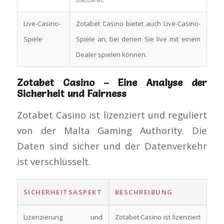
Live-Casino-
Zotabet Casino bietet auch Live-Casino-
Spiele
Spiele an, bei denen Sie live mit einem
Dealer spielen können.
Zotabet Casino – Eine Analyse der
Sicherheit und Fairness
Zotabet Casino ist lizenziert und reguliert
von der Malta Gaming Authority. Die
Daten sind sicher und der Datenverkehr
ist verschlüsselt.
SICHERHEITSASPEKT
BESCHREIBUNG
Lizenzierung und
Zotabet Casino ist lizenziert