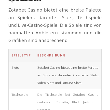
Zotabet Casino bietet eine breite Palette
an Spielen, darunter Slots, Tischspiele
und Live-Casino-Spiele. Die Spiele sind von
namhaften Anbietern stammen und die
Grafiken sind ansprechend.
SPIELETYP
BESCHREIBUNG
Slots
Zotabet Casino bietet eine breite Palette
an Slots an, darunter klassische Slots,
Video-Slots und Fortuna-Slots.
Tischspiele
Die Tischspiele bei Zotabet Casino
umfassen Roulette, Black Jack und
Baccarat.