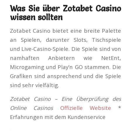
Was Sie über Zotabet Casino
wissen sollten
Zotabet Casino bietet eine breite Palette
an Spielen, darunter Slots, Tischspiele
und Live-Casino-Spiele. Die Spiele sind von
namhaften Anbietern wie NetEnt,
Microgaming und Play’n GO stammen. Die
Grafiken sind ansprechend und die Spiele
sind sehr vielfältig.
Zotabet Casino – Eine Überprüfung des
Online Casinos
Offizielle Website
*
Erfahrungen mit dem Kundenservice