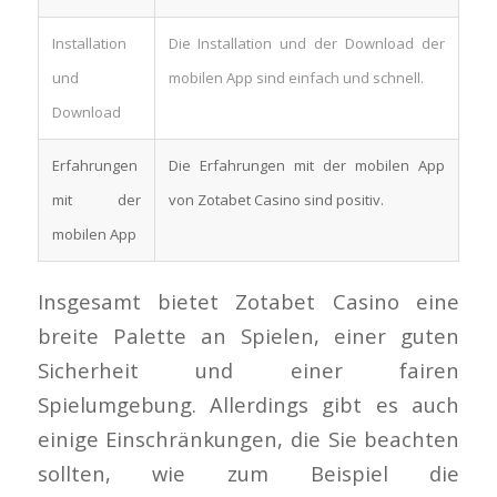
Installation
Die Installation und der Download der
und
mobilen App sind einfach und schnell.
Download
Erfahrungen
Die Erfahrungen mit der mobilen App
mit der
von Zotabet Casino sind positiv.
mobilen App
Insgesamt bietet Zotabet Casino eine
breite Palette an Spielen, einer guten
Sicherheit und einer fairen
Spielumgebung. Allerdings gibt es auch
einige Einschränkungen, die Sie beachten
sollten, wie zum Beispiel die