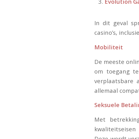
Evolution 
In dit geval sp
casino’s, inclus
Mobiliteit
De meeste onlin
om toegang te 
verplaatsbare 
allemaal compat
Seksuele Betal
Met betrekkin
kwaliteitseisen
Deze wordt verz