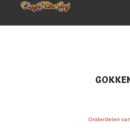
GOKKEN
Onderdelen van