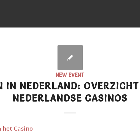
NEW EVENT
 IN NEDERLAND: OVERZICHT
NEDERLANDSE CASINOS
 het Casino