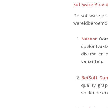
Software Provi
De software pro
wereldberoemde 
Netent
Oor
spelontwik
diverse en 
varianten.
BetSoft Ga
quality gra
spelende er