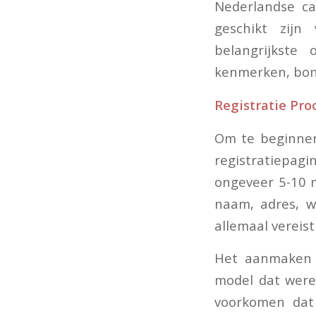
Nederlandse ca
geschikt zijn
belangrijkste 
kenmerken, bonu
Registratie Pro
Om te beginnen
registratiepag
ongeveer 5-10 
naam, adres, 
allemaal vereist
Het aanmaken 
model dat werel
voorkomen dat 