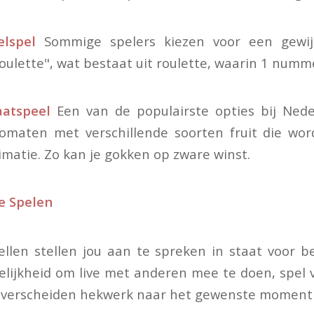
telspel
Sommige spelers kiezen voor een gewijz
lette", wat bestaat uit roulette, waarin 1 nummer
aatspeel
Een van de populairste opties bij Nede
utomaten met verschillende soorten fruit die wo
matie. Zo kan je gokken op zware winst.
te Spelen
ellen stellen jou aan te spreken in staat voor 
elijkheid om live met anderen mee te doen, spel
 verscheiden hekwerk naar het gewenste moment 