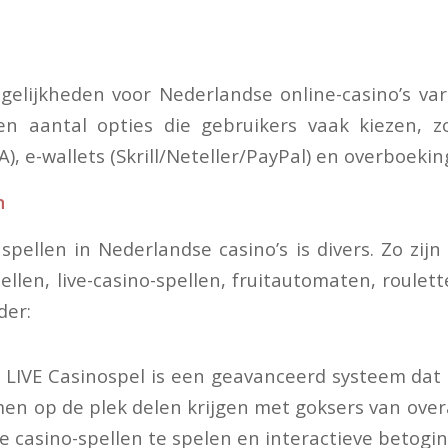
elijkheden voor Nederlandse online-casino’s var
n aantal opties die gebruikers vaak kiezen, zo
), e-wallets (Skrill/Neteller/PayPal) en overboekin
n
pellen in Nederlandse casino’s is divers. Zo zijn 
llen, live-casino-spellen, fruitautomaten, roulet
der:
n
LIVE Casinospel is een geavanceerd systeem dat
en op de plek delen krijgen met goksers van over
e casino-spellen te spelen en interactieve betogi