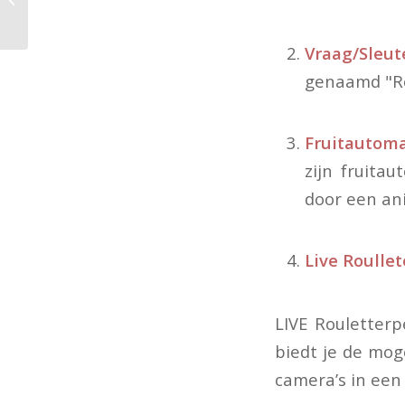
Spelen voor Grote Winnaars
Vraag/Sleu
genaamd "Rou
Fruitautom
zijn fruita
door een ani
Live Roulle
LIVE Rouletterp
biedt je de mog
camera’s in een