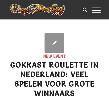
NEW EVENT
GOKKAST ROULETTE IN
NEDERLAND: VEEL
SPELEN VOOR GROTE
WINNAARS