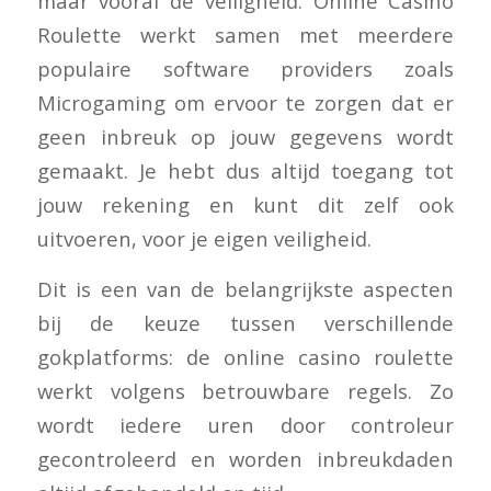
maar vooral de veiligheid. Online Casino
Roulette werkt samen met meerdere
populaire software providers zoals
Microgaming om ervoor te zorgen dat er
geen inbreuk op jouw gegevens wordt
gemaakt. Je hebt dus altijd toegang tot
jouw rekening en kunt dit zelf ook
uitvoeren, voor je eigen veiligheid.
Dit is een van de belangrijkste aspecten
bij de keuze tussen verschillende
gokplatforms: de online casino roulette
werkt volgens betrouwbare regels. Zo
wordt iedere uren door controleur
gecontroleerd en worden inbreukdaden