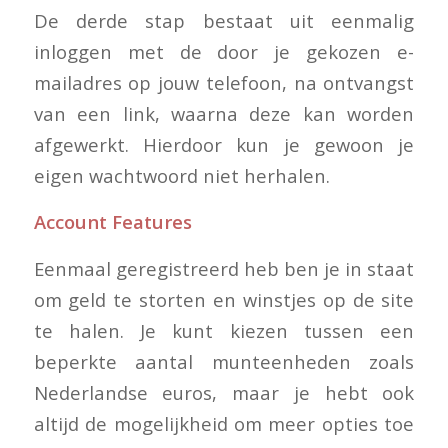
De derde stap bestaat uit eenmalig
inloggen met de door je gekozen e-
mailadres op jouw telefoon, na ontvangst
van een link, waarna deze kan worden
afgewerkt. Hierdoor kun je gewoon je
eigen wachtwoord niet herhalen.
Account Features
Eenmaal geregistreerd heb ben je in staat
om geld te storten en winstjes op de site
te halen. Je kunt kiezen tussen een
beperkte aantal munteenheden zoals
Nederlandse euros, maar je hebt ook
altijd de mogelijkheid om meer opties toe