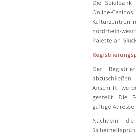
Die Spielbank
Online-Casino
Kulturzentren 
nordrhein-westf
Palette an Glück
Registrierungs
Der Registrie
abzuschließen
Anschrift wer
gestellt. Die 
gültige Adresse 
Nachdem die 
Sicherheitsprüf