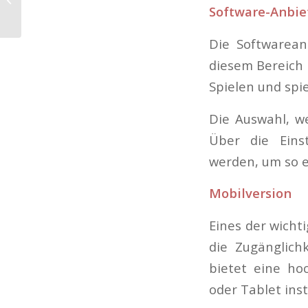
DiscoWin
Software-Anbie
Die Softwarea
diesem Bereich t
Spielen und spi
Die Auswahl, we
Über die Eins
werden, um so e
Mobilversion
Eines der wicht
die Zugänglich
bietet eine ho
oder Tablet inst