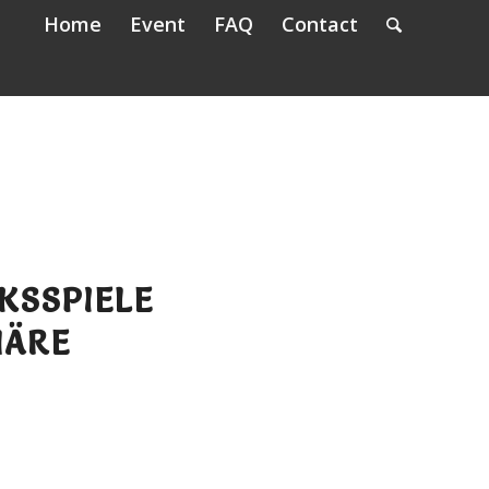
Home
Event
FAQ
Contact
KSSPIELE
HÄRE