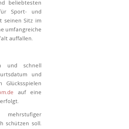
d beliebtesten
für Sport- und
 seinen Sitz im
ine umfangreiche
alt auffallen.
ch und schnell
burtsdatum und
 Glücksspielen
om.de
auf eine
erfolgt.
 mehrstufiger
h schützen soll.