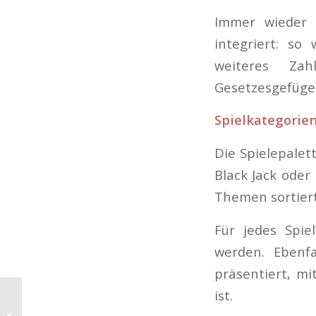
Immer wieder 
integriert: s
weiteres Zah
Gesetzesgefüges
Spielkategorie
Die Spielepalet
Black Jack oder
Themen sortiert 
Für jedes Spie
werden. Ebenfa
präsentiert, m
ist.
Zabawa Na Dyskobolach W Kasynie