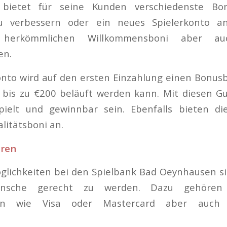
 bietet für seine Kunden verschiedenste B
zu verbessern oder ein neues Spielerkonto a
herkömmlichen Willkommensboni aber au
en.
nto wird auf den ersten Einzahlung einen Bonus
 bis zu €200 beläuft werden kann. Mit diesen 
spielt und gewinnbar sein. Ebenfalls bieten di
alitätsboni an.
hren
lichkeiten bei den Spielbank Bad Oeynhausen sin
nsche gerecht zu werden. Dazu gehören
gen wie Visa oder Mastercard aber auch 