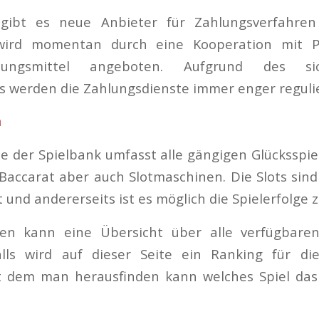
gibt es neue Anbieter für Zahlungsverfahren
o wird momentan durch eine Kooperation mit P
lungsmittel angeboten. Aufgrund des s
 werden die Zahlungsdienste immer enger regulie
n
te der Spielbank umfasst alle gängigen Glücksspiel
 Baccarat aber auch Slotmaschinen. Die Slots sind
und andererseits ist es möglich die Spielerfolge 
len kann eine Übersicht über alle verfügbaren 
lls wird auf dieser Seite ein Ranking für di
it dem man herausfinden kann welches Spiel da