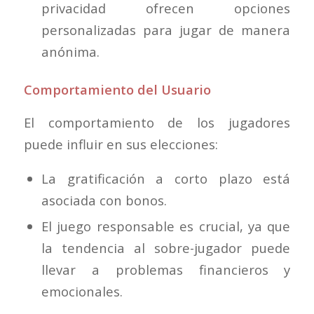
privacidad ofrecen opciones
personalizadas para jugar de manera
anónima.
Comportamiento del Usuario
El comportamiento de los jugadores
puede influir en sus elecciones:
La gratificación a corto plazo está
asociada con bonos.
El juego responsable es crucial, ya que
la tendencia al sobre-jugador puede
llevar a problemas financieros y
emocionales.