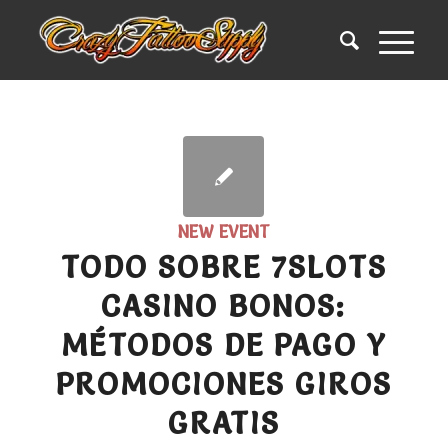
NEW EVENT
TODO SOBRE 7SLOTS
CASINO BONOS:
MÉTODOS DE PAGO Y
PROMOCIONES GIROS
GRATIS