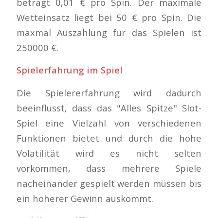
beträgt 0,01 € pro Spin. Der maximale
Wetteinsatz liegt bei 50 € pro Spin. Die
maxmal Auszahlung für das Spielen ist
250000 €.
Spielerfahrung im Spiel
Die Spielererfahrung wird dadurch
beeinflusst, dass das "Alles Spitze" Slot-
Spiel eine Vielzahl von verschiedenen
Funktionen bietet und durch die hohe
Volatilität wird es nicht selten
vorkommen, dass mehrere Spiele
nacheinander gespielt werden müssen bis
ein höherer Gewinn auskommt.