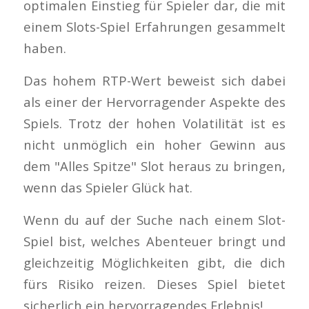
optimalen Einstieg für Spieler dar, die mit
einem Slots-Spiel Erfahrungen gesammelt
haben.
Das hohem RTP-Wert beweist sich dabei
als einer der Hervorragender Aspekte des
Spiels. Trotz der hohen Volatilität ist es
nicht unmöglich ein hoher Gewinn aus
dem "Alles Spitze" Slot heraus zu bringen,
wenn das Spieler Glück hat.
Wenn du auf der Suche nach einem Slot-
Spiel bist, welches Abenteuer bringt und
gleichzeitig Möglichkeiten gibt, die dich
fürs Risiko reizen. Dieses Spiel bietet
sicherlich ein hervorragendes Erlebnis!